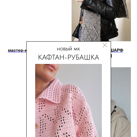
новый мк
мастер-класс ТВИДОВЫЙ
мастер-класс ШАРФ
КАФТАН-РУБАШКА
ПЛАТОК
БОГЕМИЯ
550
р.
550
р.