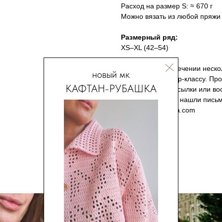
Расход на размер S: ≈ 670 г
Можно вязать из любой пряжи
Размерный ряд:
XS–XL (42–54)
После оплаты в течении неско
новый мк
доступом к мастер-классу. Пр
КАФТАН-РУБАШКА
числе спам и рассылки или во
Bulavka". Если не нашли пись
info@lavkabulavka.com