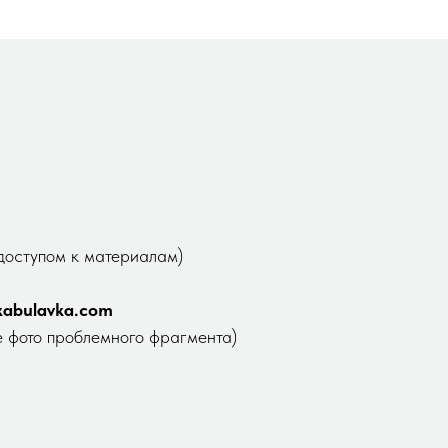
 доступом к материалам)
abulavka.com
е фото проблемного фрагмента)