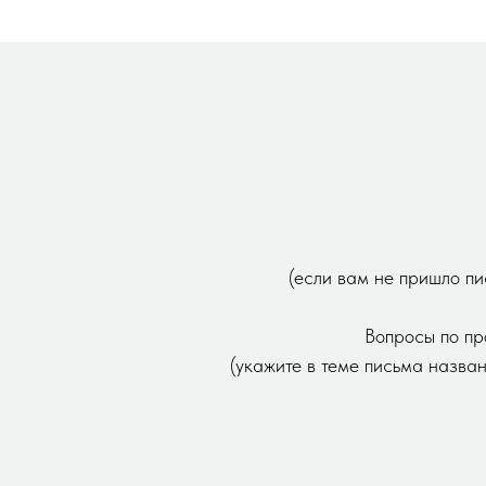
(если вам не пришло пи
Вопросы по пр
(укажите в теме письма назва