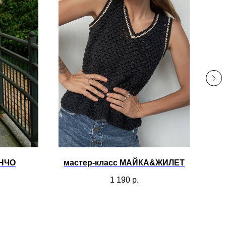
ОНЧО
мастер-класс МАЙКА&ЖИЛЕТ
М
1 190
р.