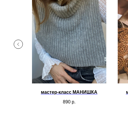
ЕТ СЬЮ
мастер-класс МАНИШКА
Новинка МК жакет
Белые розы
890
р.