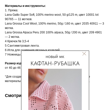
Материалы и инструменты:
1. Пряжа:
Lana Gatto Super Soft, 100% merino wool, 50 g/125 m, цвет 10001 lot
90765 — 11 мотков.
Lana Grossa Cool Wool, 100% merino, 50g / 160 m, цвет 2035 40911 — 3
мотка.
Lana Grossa Alpaca Peru 200 100% alpaca, 50g / 200 m, цвет 209 4901
— 2 мотка.
4 Крючок № 3,5-4
5 Сантиметровая лента.
6 Игла для сшивания вязаных изделий.
7 Ножницы.
новый мк
КАФТАН-РУБАШКА
Размер изделия:
от 40 до 46
*Для создания данного изделия можно использовать любые
материалы, схожие по характеристикам с рекомендуемыми.
Смотрите так же