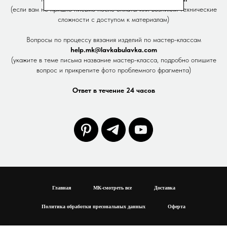
(если вам не пришло письмо после оплаты или возникли технические
сложности с доступом к материалам)
Вопросы по процессу вязания изделий по мастер-классам
help.mk@lavkabulavka.com
(укажите в теме письма название мастер-класса, подробно опишите
вопрос и прикрепите фото проблемного фрагмента)
Ответ в течение 24 часов
Главная
МК-смотреть все
Доставка
Политика обработки пресональных данных
Оферта