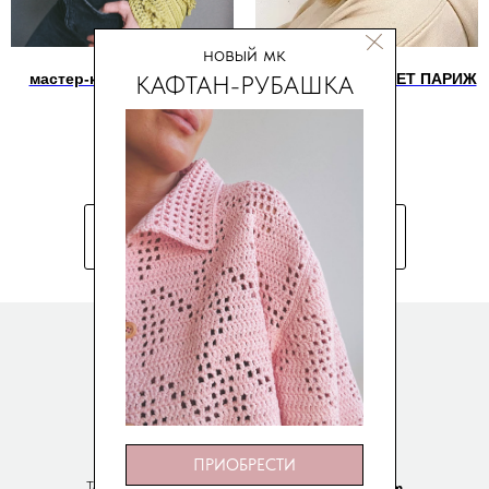
новый мк
КАФТАН-РУБАШКА
мастер-класс ДЖЕМПЕР
мастер-класс БЕРЕТ ПАРИЖ
БОХО
600
р.
1 090
р.
БОЛЬШЕ МАСТЕР-КЛАССОВ
ЛАВКА БУЛАВКА
ПРИОБРЕСТИ
Техническая поддержка
info@lavkabulavka.com