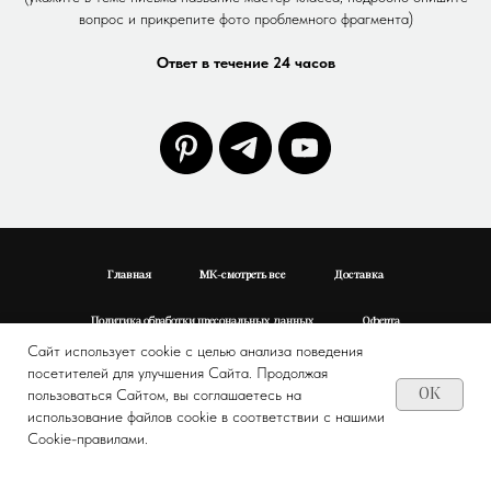
вопрос и прикрепите фото проблемного фрагмента)
Ответ в течение 24 часов
Главная
МК-смотреть все
Доставка
Политика обработки пресональных данных
Оферта
Сайт использует cookie с целью анализа поведения
посетителей для улучшения Сайта. Продолжая
пользоваться Сайтом, вы соглашаетесь на
OK
использование файлов cookie в соответствии с нашими
Cookie-правилами.
© 2025 LAVKA BULAVKA. Все права защищены.