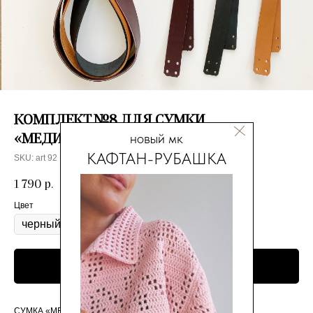
КОМПЛЕКТ №8 ДЛЯ СУМКИ
новый мк
«МЕДИТАЦИЯ»
КАФТАН-РУБАШКА
SKU:
art 92
1 790
р.
Цвет
Добавить в корзину
СУМКА «МЕДИТАЦИЯ»