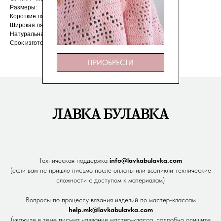
Размеры:
Короткие лямки: 2,5×40 см — 2 шт
Широкая лямка: 3×90 см — 1 шт
Натуральная кожа
Срок изготовления — 3 дня
ПРИОБРЕСТИ
ЛАВКА БУЛАВКА
Техническая поддержка
info@lavkabulavka.com
(если вам не пришло письмо после оплаты или возникли технические
сложности с доступом к материалам)
Вопросы по процессу вязания изделий по мастер-классам
help.mk@lavkabulavka.com
(укажите в теме письма название мастер-класса, подробно опишите