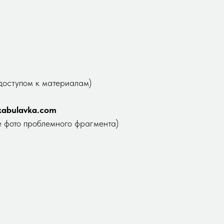
 доступом к материалам)
abulavka.com
е фото проблемного фрагмента)