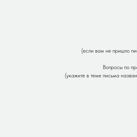
(если вам не пришло пи
Вопросы по пр
(укажите в теме письма назва
Новинка МК жакет
Белые розы