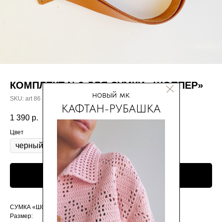
КОМПЛЕКТ №3 ДЛЯ СУМКИ «ШОППЕР»
новый мк
SKU:
art 86
КАФТАН-РУБАШКА
1 390
р.
Цвет
Добавить в корзину
СУМКА «ШОППЕР»
Размер: